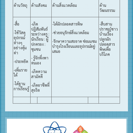
ด้านวัตถุ
ด้านสังคม
ด้านสิ่งแวดล้อม
ด้าน
วัฒนธรรม
-สื่อ
-เกิด
-ได้ผักปลอดสารพิษ
-สืบสาน
ปฏิสัมพันธ์
ปราชญ์ชาว
-ใช้วัสดุ
-ช่วยอนุรักษ์สิ่งแวดล้อม
ระหว่างครู :
บ้านเรื่อง
อุปกรณ์
นักเรียน : ผู้
ปลูกผัก
-รักษาความสะอาด ซ่อมแซม
ต่างๆ
ปกครอง :
ปลอดสาร
บำรุงโรงเรือนและอุปกรณ์อยู่
อย่างคุ้ม
ชุมชน
พิษเพื่อ
เสมอ
ค่า
บริโภค
- รู้จักพึ่งพา
-ประหยัด
ตนเอง
-เพิ่มราย
-เกิดความ
ได้
สามัคคี
-ได้ฐาน
-เกิดอาชีพที่
การเรียนรู้
สุจริต